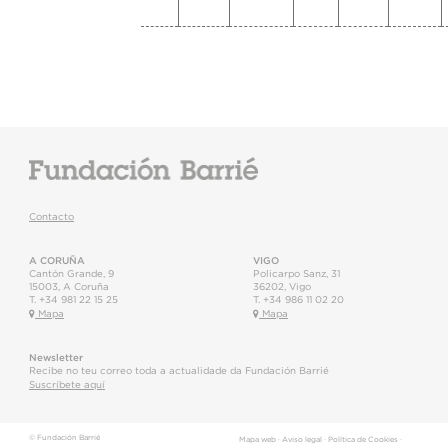
Contacto
A CORUÑA
VIGO
Cantón Grande, 9
Policarpo Sanz, 31
15003
,
A Coruña
36202
,
Vigo
T.
+34 981 22 15 25
T.
+34 986 11 02 20
Mapa
Mapa
Newsletter
Recibe no teu correo toda a actualidade da Fundación Barrié
Suscríbete aquí
© Fundación Barrié
Mapa web
·
Aviso legal
·
Política de Cookies
·