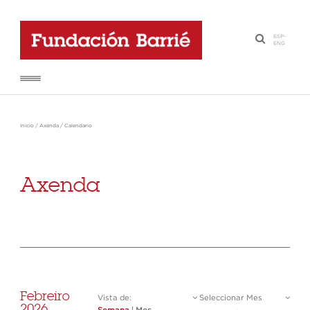
ESP
-
·
ENG
Inicio
/
Axenda
/
Calendario
Axenda
Febreiro
Vista de:
Seleccionar Mes
2026