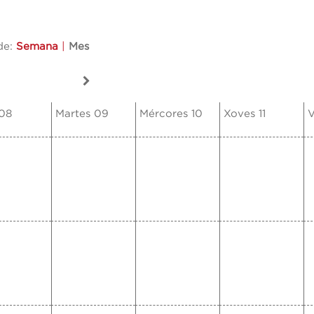
de:
Semana
|
Mes
 08
Martes 09
Mércores 10
Xoves 11
V