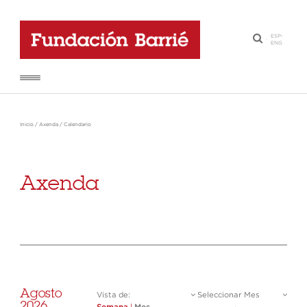
ESP
-
·
ENG
Inicio
/
Axenda
/
Calendario
Axenda
Agosto
Vista de:
Seleccionar Mes
2026