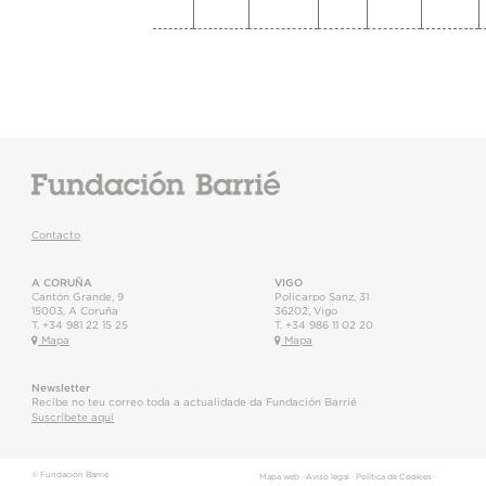
Contacto
A CORUÑA
VIGO
Cantón Grande, 9
Policarpo Sanz, 31
15003
,
A Coruña
36202
,
Vigo
T.
+34 981 22 15 25
T.
+34 986 11 02 20
Mapa
Mapa
Newsletter
Recibe no teu correo toda a actualidade da Fundación Barrié
Suscríbete aquí
© Fundación Barrié
Mapa web
·
Aviso legal
·
Política de Cookies
·