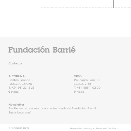
Contacto
A CORUÑA
VIGO
Cantón Grande, 9
Policarpo Sanz, 31
15003
,
A Coruña
36202
,
Vigo
T.
+34 981 22 15 25
T.
+34 986 11 02 20
Mapa
Mapa
Newsletter
Recibe no teu correo toda a actualidade da Fundación Barrié
Suscríbete aquí
© Fundación Barrié
Mapa web
·
Aviso legal
·
Política de Cookies
·