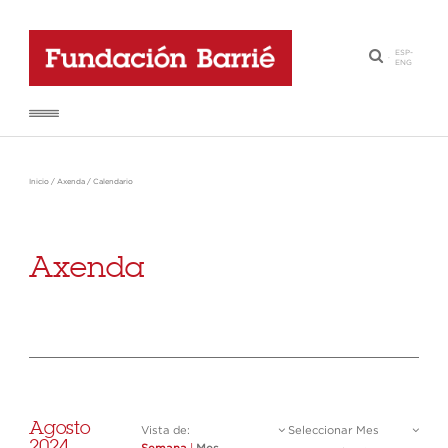
ESP
-
·
ENG
Inicio
/
Axenda
/
Calendario
Axenda
Agosto
Vista de:
Seleccionar Mes
2024