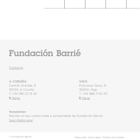
Contacto
A CORUÑA
VIGO
Cantón Grande, 9
Policarpo Sanz, 31
15003
,
A Coruña
36202
,
Vigo
T.
+34 981 22 15 25
T.
+34 986 11 02 20
Mapa
Mapa
Newsletter
Recibe no teu correo toda a actualidade da Fundación Barrié
Suscríbete aquí
© Fundación Barrié
Mapa web
·
Aviso legal
·
Política de Cookies
·