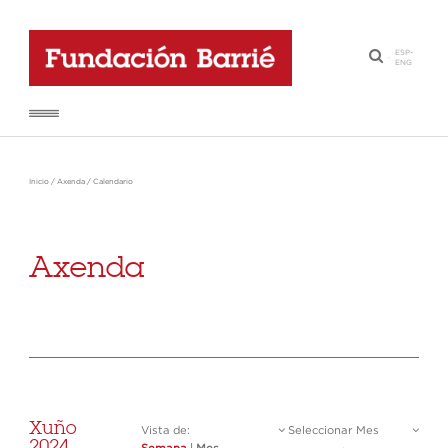
ESP
-
·
ENG
Inicio
/
Axenda
/
Calendario
Axenda
Xuño
Vista de:
Seleccionar Mes
2024