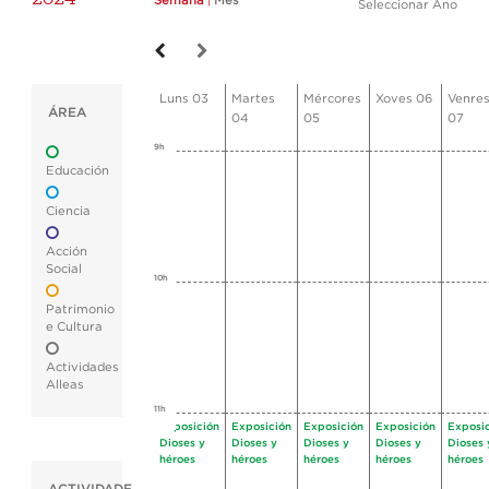
Semana
|
Mes
Seleccionar Ano
Luns 03
Martes
Mércores
Xoves 06
Venre
ÁREA
04
05
07
9h
Educación
Ciencia
Acción
Social
10h
Patrimonio
e Cultura
Actividades
Alleas
11h
Exposición
Exposición
Exposición
Exposición
Exposi
Dioses y
Dioses y
Dioses y
Dioses y
Dioses 
héroes
héroes
héroes
héroes
héroes