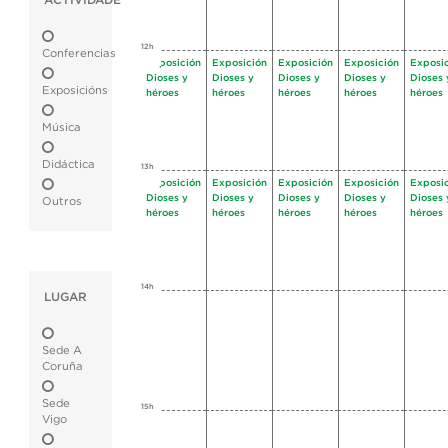
ACTIVIDADE
12h
Conferencias
Exposición
Exposición
Exposición
Exposición
Exposi
Dioses y
Dioses y
Dioses y
Dioses y
Dioses 
Exposicións
héroes
héroes
héroes
héroes
héroes
Música
Didáctica
13h
Exposición
Exposición
Exposición
Exposición
Exposi
Dioses y
Dioses y
Dioses y
Dioses y
Dioses 
Outros
héroes
héroes
héroes
héroes
héroes
14h
LUGAR
Sede A
Coruña
Sede
15h
Vigo