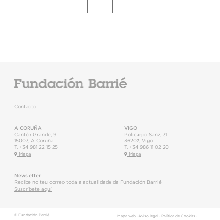
Contacto
A CORUÑA
VIGO
Cantón Grande, 9
Policarpo Sanz, 31
15003
,
A Coruña
36202
,
Vigo
T.
+34 981 22 15 25
T.
+34 986 11 02 20
Mapa
Mapa
Newsletter
Recibe no teu correo toda a actualidade da Fundación Barrié
Suscríbete aquí
© Fundación Barrié
Mapa web
·
Aviso legal
·
Política de Cookies
·