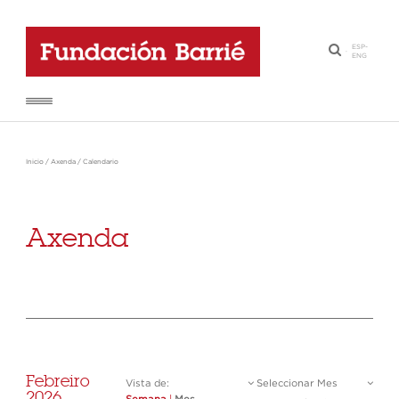
ESP
-
·
ENG
Inicio
/
Axenda
/
Calendario
Axenda
Febreiro
Vista de:
Seleccionar Mes
2026