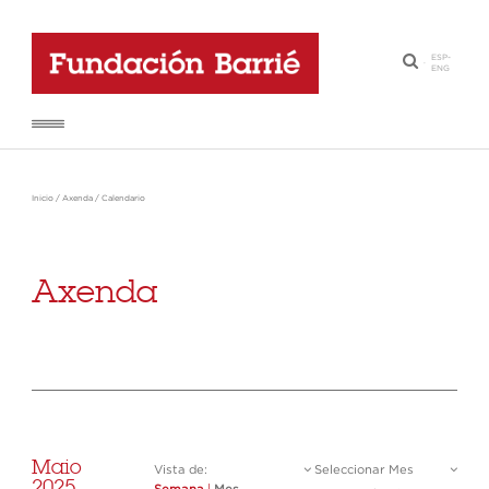
ESP
-
·
ENG
Inicio
/
Axenda
/
Calendario
Axenda
Maio
Vista de:
Seleccionar Mes
2025