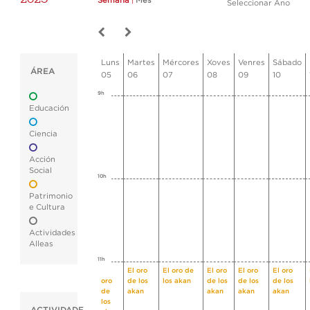
Semana
|
Mes
Seleccionar Ano
Luns
Martes
Mércores
Xoves
Venres
Sábado
ÁREA
05
06
07
08
09
10
9h
Educación
Ciencia
Acción
Social
10h
Patrimonio
e Cultura
Actividades
Alleas
11h
El
El oro
El oro de
El oro
El oro
El oro
oro
de los
los akan
de los
de los
de los
de
akan
akan
akan
akan
los