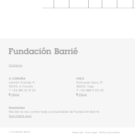
Contacto
A CORUÑA
VIGO
Cantón Grande, 9
Policarpo Sanz, 31
15003
,
A Coruña
36202
,
Vigo
T.
+34 981 22 15 25
T.
+34 986 11 02 20
Mapa
Mapa
Newsletter
Recibe no teu correo toda a actualidade da Fundación Barrié
Suscríbete aquí
© Fundación Barrié
Mapa web
·
Aviso legal
·
Política de Cookies
·