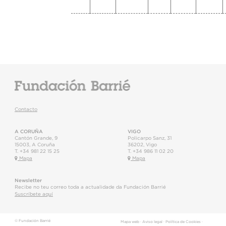
Contacto
A CORUÑA
VIGO
Cantón Grande, 9
Policarpo Sanz, 31
15003
,
A Coruña
36202
,
Vigo
T.
+34 981 22 15 25
T.
+34 986 11 02 20
Mapa
Mapa
Newsletter
Recibe no teu correo toda a actualidade da Fundación Barrié
Suscríbete aquí
© Fundación Barrié
Mapa web
·
Aviso legal
·
Política de Cookies
·