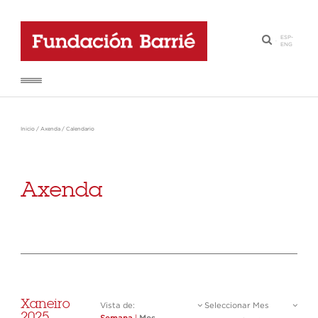
ESP
-
·
ENG
Inicio
/
Axenda
/
Calendario
Axenda
Xaneiro
Vista de:
Seleccionar Mes
2025