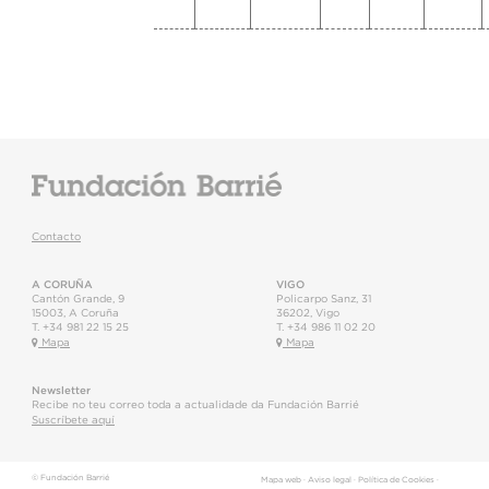
Contacto
A CORUÑA
VIGO
Cantón Grande, 9
Policarpo Sanz, 31
15003
,
A Coruña
36202
,
Vigo
T.
+34 981 22 15 25
T.
+34 986 11 02 20
Mapa
Mapa
Newsletter
Recibe no teu correo toda a actualidade da Fundación Barrié
Suscríbete aquí
© Fundación Barrié
Mapa web
·
Aviso legal
·
Política de Cookies
·