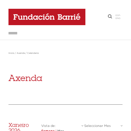
ESP
-
·
ENG
Inicio
/
Axenda
/
Calendario
Axenda
Xaneiro
Vista de:
Seleccionar Mes
2026