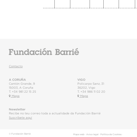
Contacto
A CORUÑA
VIGO
Cantón Grande, 9
Policarpo Sanz, 31
15003
,
A Coruña
36202
,
Vigo
T.
+34 981 22 15 25
T.
+34 986 11 02 20
Mapa
Mapa
Newsletter
Recibe no teu correo toda a actualidade da Fundación Barrié
Suscríbete aquí
© Fundación Barrié
Mapa web
·
Aviso legal
·
Política de Cookies
·