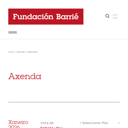
ESP
-
·
ENG
Inicio
/
Axenda
/
Calendario
Axenda
Xaneiro
Vista de:
Seleccionar Mes
2026