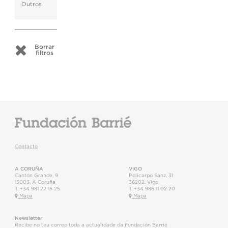
Outros
Borrar
filtros
Contacto
A CORUÑA
VIGO
Cantón Grande, 9
Policarpo Sanz, 31
15003
,
A Coruña
36202
,
Vigo
T.
+34 981 22 15 25
T.
+34 986 11 02 20
Mapa
Mapa
Newsletter
Recibe no teu correo toda a actualidade da Fundación Barrié