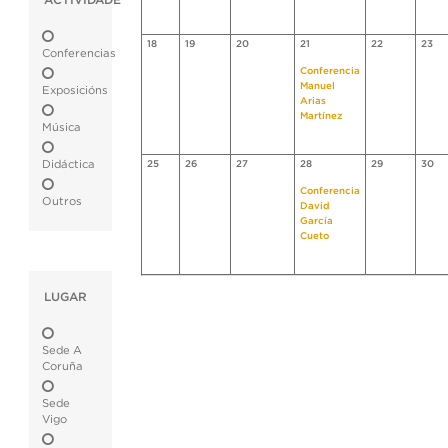
ACTIVIDADE
18
19
20
21
22
23
Conferencias
Conferencia
Manuel
Exposicións
Arias
Martínez
Música
Didáctica
25
26
27
28
29
30
Conferencia
Outros
David
García
Cueto
LUGAR
Sede A
Coruña
Sede
Vigo