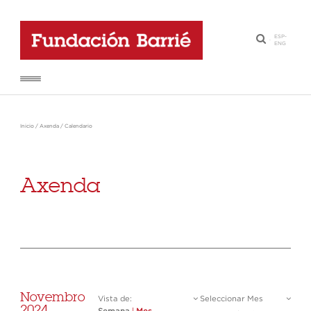
ESP
-
·
ENG
Inicio
/
Axenda
/
Calendario
Axenda
Novembro
Vista de:
Seleccionar Mes
2024