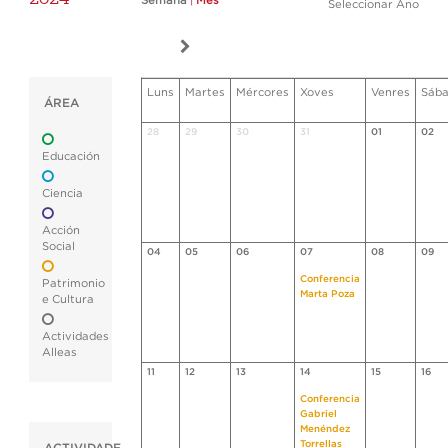
Semana
|
Mes
Seleccionar Ano
Luns
Martes
Mércores
Xoves
Venres
Sáb
ÁREA
28
29
30
31
01
02
Educación
Ciencia
Acción
Social
04
05
06
07
08
09
Conferencia
Patrimonio
Marta Poza
e Cultura
Actividades
Alleas
11
12
13
14
15
16
Conferencia
Gabriel
Menéndez
Torrellas