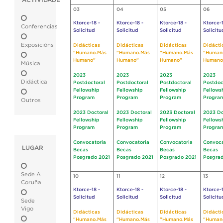
ACTIVIDADE
03
04
05
06
Ktorce-18 -
Ktorce-18 -
Ktorce-18 -
Ktorce-1
Conferencias
Solicitud
Solicitud
Solicitud
Solicitu
Exposicións
Didácticas
Didácticas
Didácticas
Didácti
"Humano.Más
"Humano.Más
"Humano.Más
"Human
Humano"
Humano"
Humano"
Humano
Música
2023
2023
2023
2023
Didáctica
Postdoctoral
Postdoctoral
Postdoctoral
Postdoc
Fellowship
Fellowship
Fellowship
Fellows
Program
Program
Program
Progra
Outros
2023 Doctoral
2023 Doctoral
2023 Doctoral
2023 Do
Fellowship
Fellowship
Fellowship
Fellows
Program
Program
Program
Progra
Convocatoria
Convocatoria
Convocatoria
Convoca
LUGAR
Becas
Becas
Becas
Becas
Posgrado 2021
Posgrado 2021
Posgrado 2021
Posgrad
Sede A
10
11
12
13
Coruña
Ktorce-18 -
Ktorce-18 -
Ktorce-18 -
Ktorce-1
Solicitud
Solicitud
Solicitud
Solicitu
Sede
Vigo
Didácticas
Didácticas
Didácticas
Didácti
"Humano.Más
"Humano.Más
"Humano.Más
"Human