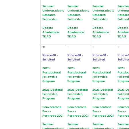
Summer
Summer
Summer
Summer
Undergraduate
Undergraduate
Undergraduate
Underg
Research
Research
Research
Resear
Fellowship
Fellowship
Fellowship
Fellows
Debate
Debate
Debate
Debate
Académico
Académico
Académico
Académ
TDAG
TDAG
TDAG
TDAG
31
1
2
3
Ktorce-18 -
Ktorce-18 -
Ktorce-18 -
Ktorce-1
Solicitud
Solicitud
Solicitud
Solicitu
2023
2023
2023
2023
Postdoctoral
Postdoctoral
Postdoctoral
Postdoc
Fellowship
Fellowship
Fellowship
Fellows
Program
Program
Program
Progra
2023 Doctoral
2023 Doctoral
2023 Doctoral
2023 Do
Fellowship
Fellowship
Fellowship
Fellows
Program
Program
Program
Progra
Convocatoria
Convocatoria
Convocatoria
Convoca
Becas
Becas
Becas
Becas
Posgrado 2021
Posgrado 2021
Posgrado 2021
Posgrad
Summer
Summer
Summer
Summer
Undergraduate
Undergraduate
Undergraduate
Underg