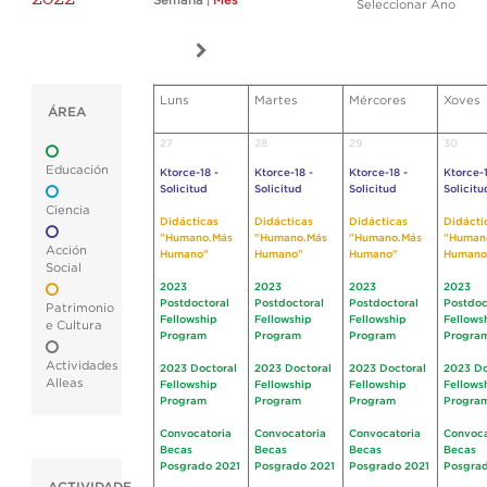
Semana
|
Mes
Seleccionar Ano
Luns
Martes
Mércores
Xoves
ÁREA
27
28
29
30
Educación
Ktorce-18 -
Ktorce-18 -
Ktorce-18 -
Ktorce-1
Solicitud
Solicitud
Solicitud
Solicitu
Ciencia
Didácticas
Didácticas
Didácticas
Didácti
"Humano.Más
"Humano.Más
"Humano.Más
"Human
Acción
Humano"
Humano"
Humano"
Humano
Social
2023
2023
2023
2023
Postdoctoral
Postdoctoral
Postdoctoral
Postdoc
Patrimonio
Fellowship
Fellowship
Fellowship
Fellows
e Cultura
Program
Program
Program
Progra
Actividades
2023 Doctoral
2023 Doctoral
2023 Doctoral
2023 Do
Alleas
Fellowship
Fellowship
Fellowship
Fellows
Program
Program
Program
Progra
Convocatoria
Convocatoria
Convocatoria
Convoca
Becas
Becas
Becas
Becas
Posgrado 2021
Posgrado 2021
Posgrado 2021
Posgrad