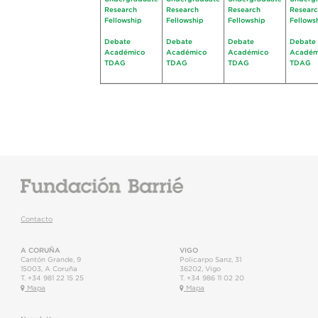
Research
Research
Research
Resear
Fellowship
Fellowship
Fellowship
Fellows
Debate
Debate
Debate
Debate
Académico
Académico
Académico
Académ
TDAG
TDAG
TDAG
TDAG
Contacto
A CORUÑA
VIGO
Cantón Grande, 9
Policarpo Sanz, 31
15003
,
A Coruña
36202
,
Vigo
T.
+34 981 22 15 25
T.
+34 986 11 02 20
Mapa
Mapa