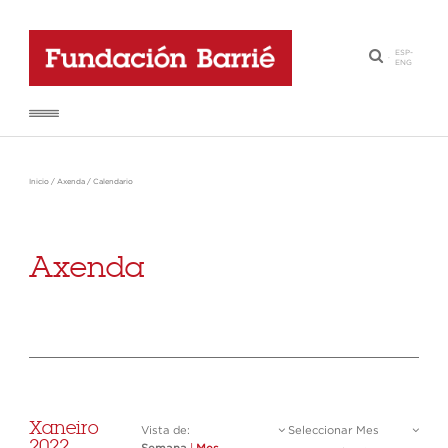
ESP
-
·
ENG
Inicio
/
Axenda
/
Calendario
Axenda
Xaneiro
Vista de:
Seleccionar Mes
2022