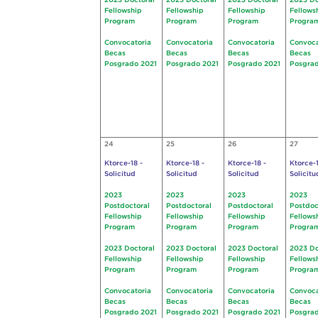
2023 Doctoral
2023 Doctoral
2023 Doctoral
2023 Do
Fellowship
Fellowship
Fellowship
Fellows
Program
Program
Program
Progra
Convocatoria
Convocatoria
Convocatoria
Convoca
Becas
Becas
Becas
Becas
Posgrado 2021
Posgrado 2021
Posgrado 2021
Posgrad
24
25
26
27
Ktorce-18 -
Ktorce-18 -
Ktorce-18 -
Ktorce-1
Solicitud
Solicitud
Solicitud
Solicitu
2023
2023
2023
2023
Postdoctoral
Postdoctoral
Postdoctoral
Postdoc
Fellowship
Fellowship
Fellowship
Fellows
Program
Program
Program
Progra
2023 Doctoral
2023 Doctoral
2023 Doctoral
2023 Do
Fellowship
Fellowship
Fellowship
Fellows
Program
Program
Program
Progra
Convocatoria
Convocatoria
Convocatoria
Convoca
Becas
Becas
Becas
Becas
Posgrado 2021
Posgrado 2021
Posgrado 2021
Posgrad