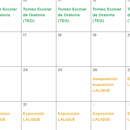
10
11
12
1
o Escolar
Torneo Escolar
Torneo Escolar
Torneo Escolar
T
atoria
de Oratoria
de Oratoria
de Oratoria
d
(TEO)
(TEO)
(TEO)
(
17
18
19
2
24
25
26
2
Inauguración
E
exposición
L
LALIQUE
31
1
2
3
ición
Exposición
Exposición
Exposición
E
QUE
LALIQUE
LALIQUE
LALIQUE
L