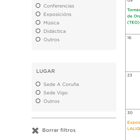
09
Conferencias
Torne
Exposicións
de Or
Música
(TEO)
Didáctica
16
Outros
LUGAR
23
Sede A Coruña
Sede Vigo
Outros
30
Expos
LALI
Borrar filtros