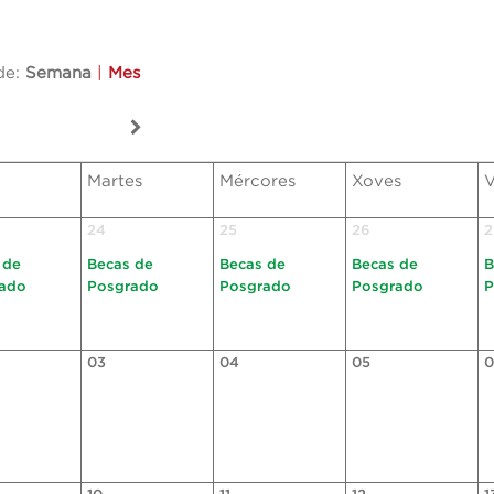
de:
Semana
|
Mes
Martes
Mércores
Xoves
V
24
25
26
2
 de
Becas de
Becas de
Becas de
B
ado
Posgrado
Posgrado
Posgrado
P
03
04
05
0