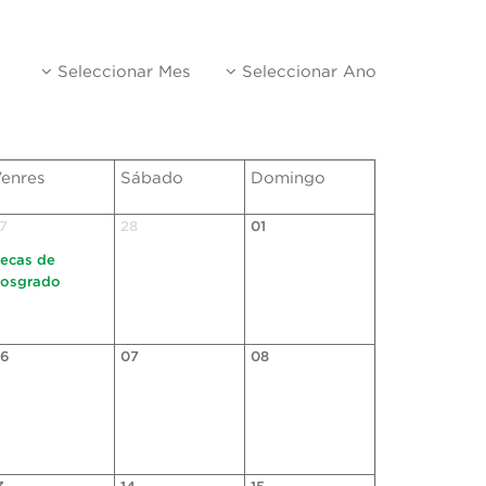
Seleccionar Mes
Seleccionar Ano
enres
Sábado
Domingo
7
28
01
ecas de
osgrado
6
07
08