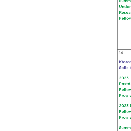
Summ
Under
Resea
Fello
14
Ktorce
Solici
2023
Postd
Fello
Progr
2023 
Fello
Progr
Summ