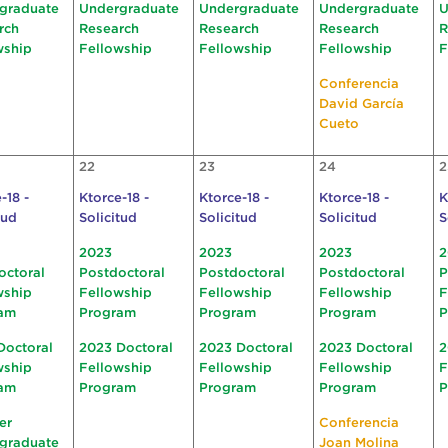
graduate
Undergraduate
Undergraduate
Undergraduate
U
rch
Research
Research
Research
R
wship
Fellowship
Fellowship
Fellowship
F
Conferencia
David García
Cueto
22
23
24
2
-18 -
Ktorce-18 -
Ktorce-18 -
Ktorce-18 -
K
tud
Solicitud
Solicitud
Solicitud
S
2023
2023
2023
2
octoral
Postdoctoral
Postdoctoral
Postdoctoral
P
wship
Fellowship
Fellowship
Fellowship
F
am
Program
Program
Program
P
Doctoral
2023 Doctoral
2023 Doctoral
2023 Doctoral
2
wship
Fellowship
Fellowship
Fellowship
F
am
Program
Program
Program
P
er
Conferencia
graduate
Joan Molina