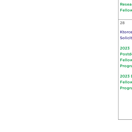
Resea
Fello
28
Ktorce
Solici
2023
Postd
Fello
Progr
2023 
Fello
Progr