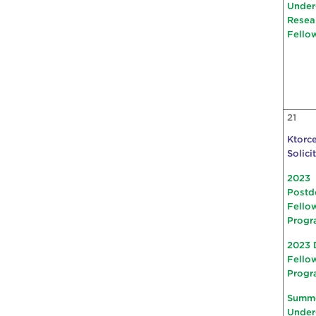
Under
Resea
Fello
21
Ktorce
Solici
2023
Postd
Fello
Progr
2023 
Fello
Progr
Summ
Under