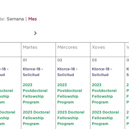
de:
Semana
|
Mes
Martes
Mércores
Xoves
V
01
02
03
0
-18 -
Ktorce-18 -
Ktorce-18 -
Ktorce-18 -
K
tud
Solicitud
Solicitud
Solicitud
S
2023
2023
2023
2
octoral
Postdoctoral
Postdoctoral
Postdoctoral
P
wship
Fellowship
Fellowship
Fellowship
F
am
Program
Program
Program
P
Doctoral
2023 Doctoral
2023 Doctoral
2023 Doctoral
2
wship
Fellowship
Fellowship
Fellowship
F
am
Program
Program
Program
P