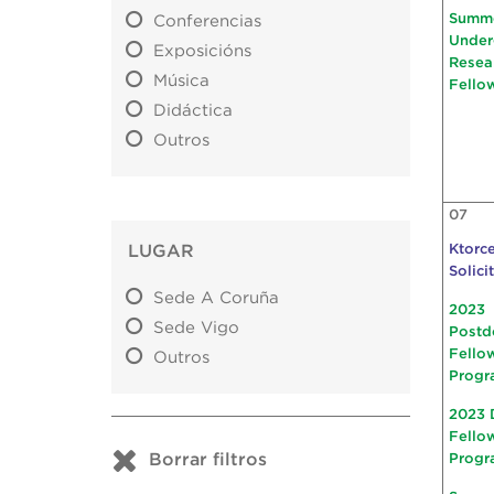
Summ
Conferencias
Under
Exposicións
Resea
Música
Fello
Didáctica
Outros
07
LUGAR
Ktorce
Solici
Sede A Coruña
2023
Sede Vigo
Postd
Fello
Outros
Progr
2023 
Fello
Borrar filtros
Progr