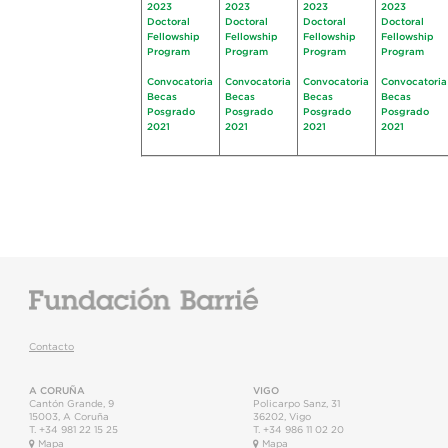
2023
2023
2023
2023
Doctoral
Doctoral
Doctoral
Doctoral
Fellowship
Fellowship
Fellowship
Fellowship
Program
Program
Program
Program
Convocatoria
Convocatoria
Convocatoria
Convocatoria
Becas
Becas
Becas
Becas
Posgrado
Posgrado
Posgrado
Posgrado
2021
2021
2021
2021
Contacto
A CORUÑA
VIGO
Cantón Grande, 9
Policarpo Sanz, 31
15003
,
A Coruña
36202
,
Vigo
T.
+34 981 22 15 25
T.
+34 986 11 02 20
Mapa
Mapa