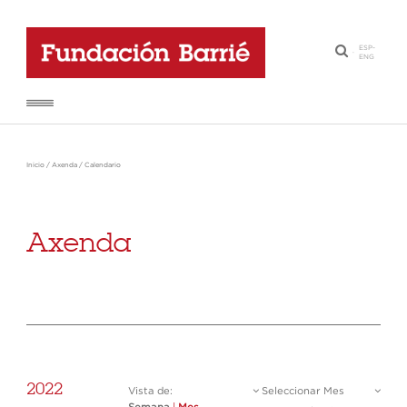
ESP
-
·
ENG
Inicio
/
Axenda
/
Calendario
Axenda
2022
Vista de:
Seleccionar Mes