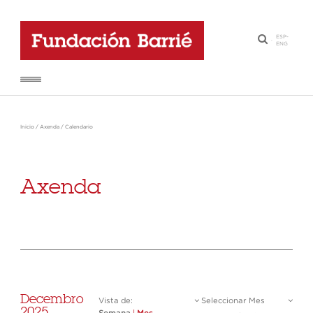
ESP
-
·
ENG
Inicio
/
Axenda
/
Calendario
Axenda
Decembro
Vista de:
Seleccionar Mes
2025