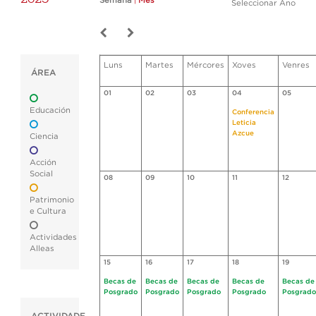
Semana
|
Mes
Seleccionar Ano
Luns
Martes
Mércores
Xoves
Venres
ÁREA
01
02
03
04
05
Educación
Conferencia
Leticia
Azcue
Ciencia
Acción
Social
08
09
10
11
12
Patrimonio
e Cultura
Actividades
Alleas
15
16
17
18
19
Becas de
Becas de
Becas de
Becas de
Becas de
Posgrado
Posgrado
Posgrado
Posgrado
Posgrado