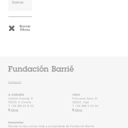
Outros
Borrar
filtros
Contacto
A CORUÑA
VIGO
Cantón Grande, 9
Policarpo Sanz, 31
15003
,
A Coruña
36202
,
Vigo
T.
+34 981 22 15 25
T.
+34 986 11 02 20
Mapa
Mapa
Newsletter
Recibe no teu correo toda a actualidade da Fundación Barrié