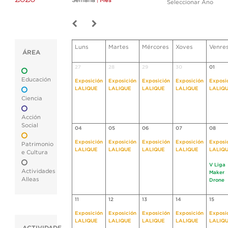
Semana
|
Mes
Seleccionar Ano
Luns
Martes
Mércores
Xoves
Venre
ÁREA
27
28
29
30
01
Educación
Exposición
Exposición
Exposición
Exposición
Exposi
LALIQUE
LALIQUE
LALIQUE
LALIQUE
LALIQ
Ciencia
Acción
Social
04
05
06
07
08
Exposición
Exposición
Exposición
Exposición
Exposi
Patrimonio
LALIQUE
LALIQUE
LALIQUE
LALIQUE
LALIQ
e Cultura
V Liga
Actividades
Maker
Alleas
Drone
11
12
13
14
15
Exposición
Exposición
Exposición
Exposición
Exposi
LALIQUE
LALIQUE
LALIQUE
LALIQUE
LALIQ