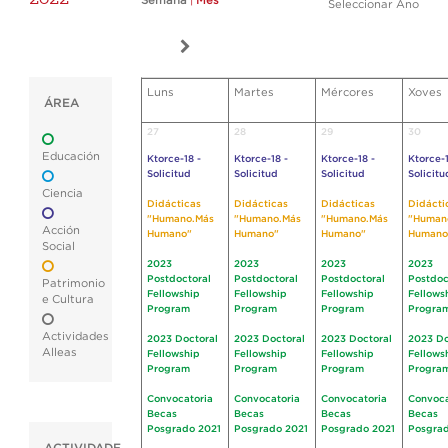
Semana
|
Mes
Seleccionar Ano
Luns
Martes
Mércores
Xoves
ÁREA
27
28
29
30
Educación
Ktorce-18 -
Ktorce-18 -
Ktorce-18 -
Ktorce-1
Solicitud
Solicitud
Solicitud
Solicitu
Ciencia
Didácticas
Didácticas
Didácticas
Didácti
"Humano.Más
"Humano.Más
"Humano.Más
"Human
Acción
Humano"
Humano"
Humano"
Humano
Social
2023
2023
2023
2023
Postdoctoral
Postdoctoral
Postdoctoral
Postdoc
Patrimonio
Fellowship
Fellowship
Fellowship
Fellows
e Cultura
Program
Program
Program
Progra
Actividades
2023 Doctoral
2023 Doctoral
2023 Doctoral
2023 Do
Alleas
Fellowship
Fellowship
Fellowship
Fellows
Program
Program
Program
Progra
Convocatoria
Convocatoria
Convocatoria
Convoca
Becas
Becas
Becas
Becas
Posgrado 2021
Posgrado 2021
Posgrado 2021
Posgrad