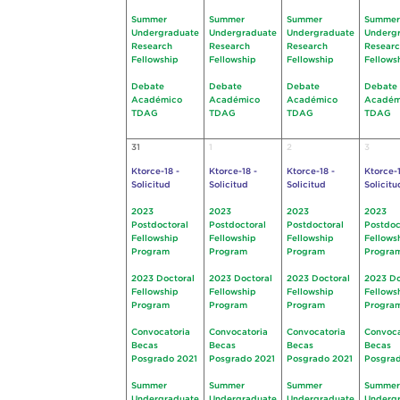
Summer
Summer
Summer
Summer
Undergraduate
Undergraduate
Undergraduate
Underg
Research
Research
Research
Resear
Fellowship
Fellowship
Fellowship
Fellows
Debate
Debate
Debate
Debate
Académico
Académico
Académico
Académ
TDAG
TDAG
TDAG
TDAG
31
1
2
3
Ktorce-18 -
Ktorce-18 -
Ktorce-18 -
Ktorce-1
Solicitud
Solicitud
Solicitud
Solicitu
2023
2023
2023
2023
Postdoctoral
Postdoctoral
Postdoctoral
Postdoc
Fellowship
Fellowship
Fellowship
Fellows
Program
Program
Program
Progra
2023 Doctoral
2023 Doctoral
2023 Doctoral
2023 Do
Fellowship
Fellowship
Fellowship
Fellows
Program
Program
Program
Progra
Convocatoria
Convocatoria
Convocatoria
Convoca
Becas
Becas
Becas
Becas
Posgrado 2021
Posgrado 2021
Posgrado 2021
Posgrad
Summer
Summer
Summer
Summer
Undergraduate
Undergraduate
Undergraduate
Underg