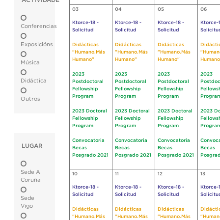
ACTIVIDADE
03
04
05
06
Ktorce-18 -
Ktorce-18 -
Ktorce-18 -
Ktorce-1
Conferencias
Solicitud
Solicitud
Solicitud
Solicitu
Exposicións
Didácticas
Didácticas
Didácticas
Didácti
"Humano.Más
"Humano.Más
"Humano.Más
"Human
Humano"
Humano"
Humano"
Humano
Música
2023
2023
2023
2023
Didáctica
Postdoctoral
Postdoctoral
Postdoctoral
Postdoc
Fellowship
Fellowship
Fellowship
Fellows
Program
Program
Program
Progra
Outros
2023 Doctoral
2023 Doctoral
2023 Doctoral
2023 Do
Fellowship
Fellowship
Fellowship
Fellows
Program
Program
Program
Progra
Convocatoria
Convocatoria
Convocatoria
Convoca
LUGAR
Becas
Becas
Becas
Becas
Posgrado 2021
Posgrado 2021
Posgrado 2021
Posgrad
Sede A
10
11
12
13
Coruña
Ktorce-18 -
Ktorce-18 -
Ktorce-18 -
Ktorce-1
Solicitud
Solicitud
Solicitud
Solicitu
Sede
Vigo
Didácticas
Didácticas
Didácticas
Didácti
"Humano.Más
"Humano.Más
"Humano.Más
"Human