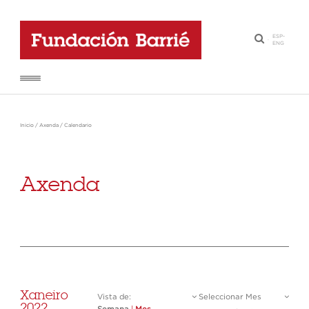
ESP
-
·
ENG
Inicio
/
Axenda
/
Calendario
Axenda
Xaneiro
Vista de:
Seleccionar Mes
2022