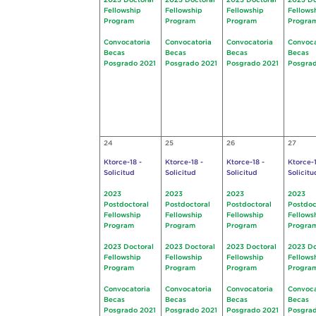
2023 Doctoral
2023 Doctoral
2023 Doctoral
2023 Do
Fellowship
Fellowship
Fellowship
Fellows
Program
Program
Program
Progra
Convocatoria
Convocatoria
Convocatoria
Convoca
Becas
Becas
Becas
Becas
Posgrado 2021
Posgrado 2021
Posgrado 2021
Posgrad
24
25
26
27
Ktorce-18 -
Ktorce-18 -
Ktorce-18 -
Ktorce-1
Solicitud
Solicitud
Solicitud
Solicitu
2023
2023
2023
2023
Postdoctoral
Postdoctoral
Postdoctoral
Postdoc
Fellowship
Fellowship
Fellowship
Fellows
Program
Program
Program
Progra
2023 Doctoral
2023 Doctoral
2023 Doctoral
2023 Do
Fellowship
Fellowship
Fellowship
Fellows
Program
Program
Program
Progra
Convocatoria
Convocatoria
Convocatoria
Convoca
Becas
Becas
Becas
Becas
Posgrado 2021
Posgrado 2021
Posgrado 2021
Posgrad