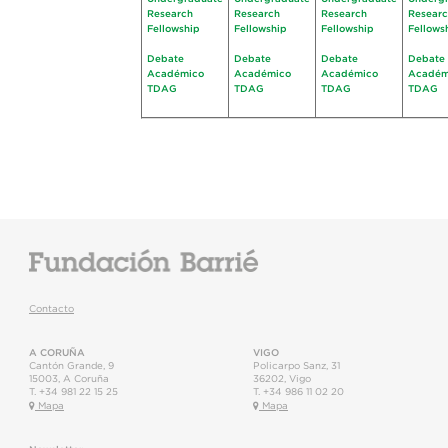
Research
Research
Research
Resear
Fellowship
Fellowship
Fellowship
Fellows
Debate
Debate
Debate
Debate
Académico
Académico
Académico
Académ
TDAG
TDAG
TDAG
TDAG
Contacto
A CORUÑA
VIGO
Cantón Grande, 9
Policarpo Sanz, 31
15003
,
A Coruña
36202
,
Vigo
T.
+34 981 22 15 25
T.
+34 986 11 02 20
Mapa
Mapa