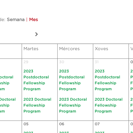
de:
Semana
|
Mes
Martes
Mércores
Xoves
V
29
30
31
0
2023
2023
2023
2
octoral
Postdoctoral
Postdoctoral
Postdoctoral
P
wship
Fellowship
Fellowship
Fellowship
F
am
Program
Program
Program
P
Doctoral
2023 Doctoral
2023 Doctoral
2023 Doctoral
2
wship
Fellowship
Fellowship
Fellowship
F
am
Program
Program
Program
P
05
06
07
0