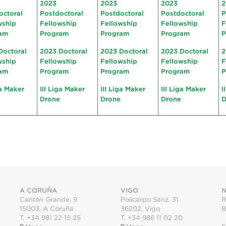
2023
2023
2023
2
octoral
Postdoctoral
Postdoctoral
Postdoctoral
P
wship
Fellowship
Fellowship
Fellowship
F
am
Program
Program
Program
P
Doctoral
2023 Doctoral
2023 Doctoral
2023 Doctoral
2
wship
Fellowship
Fellowship
Fellowship
F
am
Program
Program
Program
P
ga Maker
III Liga Maker
III Liga Maker
III Liga Maker
I
Drone
Drone
Drone
D
A CORUÑA
VIGO
N
Cantón Grande, 9
Policarpo Sanz, 31
R
15003
,
A Coruña
36202
,
Vigo
B
T.
+34 981 22 15 25
T.
+34 986 11 02 20