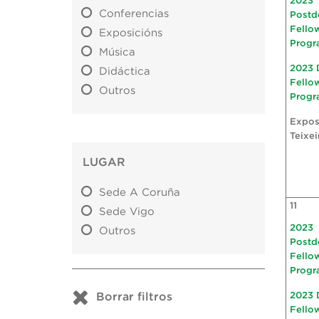
2023
Conferencias
Postd
Fello
Exposicións
Progr
Música
2023 
Didáctica
Fello
Outros
Progr
Expos
Teixei
LUGAR
Sede A Coruña
11
Sede Vigo
2023
Outros
Postd
Fello
Progr
Borrar filtros
2023 
Fello