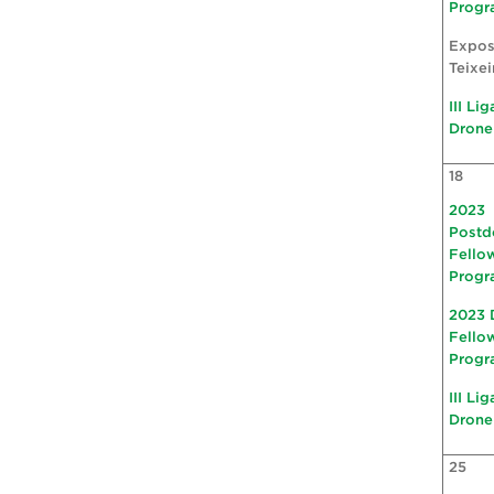
Progr
Expos
Teixei
III Li
Drone
18
2023
Postd
Fello
Progr
2023 
Fello
Progr
III Li
Drone
25