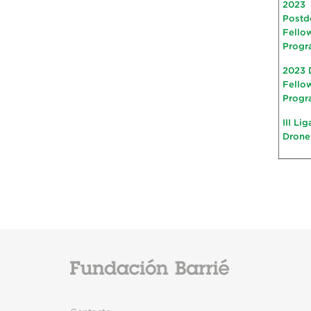
2023
Postd
Fello
Progr
2023 
Fello
Progr
III Li
Drone