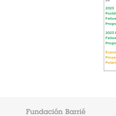
26
2023
Postd
Fello
Progr
2023 
Fello
Progr
Expos
Proye
Polar