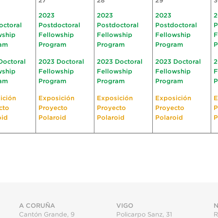
27
28
29
3
2023
2023
2023
2
octoral
Postdoctoral
Postdoctoral
Postdoctoral
P
wship
Fellowship
Fellowship
Fellowship
F
am
Program
Program
Program
P
Doctoral
2023 Doctoral
2023 Doctoral
2023 Doctoral
2
wship
Fellowship
Fellowship
Fellowship
F
am
Program
Program
Program
P
ición
Exposición
Exposición
Exposición
E
cto
Proyecto
Proyecto
Proyecto
P
oid
Polaroid
Polaroid
Polaroid
P
A CORUÑA
VIGO
N
Cantón Grande, 9
Policarpo Sanz, 31
R