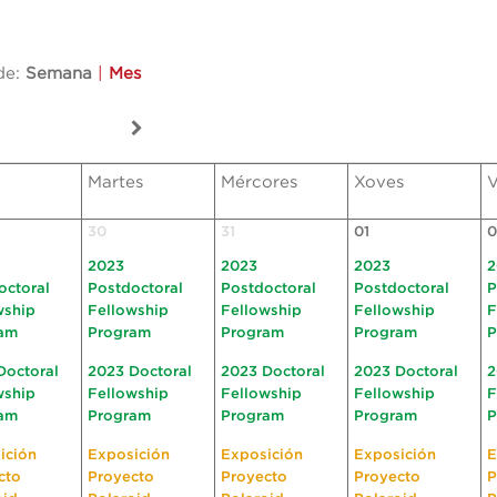
de:
Semana
|
Mes
Martes
Mércores
Xoves
V
30
31
01
0
2023
2023
2023
2
octoral
Postdoctoral
Postdoctoral
Postdoctoral
P
wship
Fellowship
Fellowship
Fellowship
F
am
Program
Program
Program
P
Doctoral
2023 Doctoral
2023 Doctoral
2023 Doctoral
2
wship
Fellowship
Fellowship
Fellowship
F
am
Program
Program
Program
P
ición
Exposición
Exposición
Exposición
E
cto
Proyecto
Proyecto
Proyecto
P