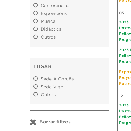
Polar
Conferencias
Exposicións
05
Música
2023
Postd
Didáctica
Fello
Outros
Progr
2023 
Fello
Progr
LUGAR
Expos
Proye
Sede A Coruña
Polar
Sede Vigo
Outros
12
2023
Postd
Fello
Borrar filtros
Progr