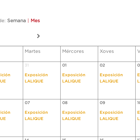
de:
Semana
|
Mes
Martes
Mércores
Xoves
V
31
01
02
0
ición
Exposición
Exposición
Exposición
E
QUE
LALIQUE
LALIQUE
LALIQUE
L
07
08
09
1
ición
Exposición
Exposición
Exposición
E
QUE
LALIQUE
LALIQUE
LALIQUE
L