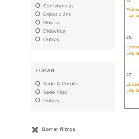
13
Conferencias
Expos
Exposicións
LALI
Música
Didáctica
20
Outros
Expos
LALI
LUGAR
27
Sede A Coruña
Expos
LALI
Sede Vigo
Outros
Borrar filtros