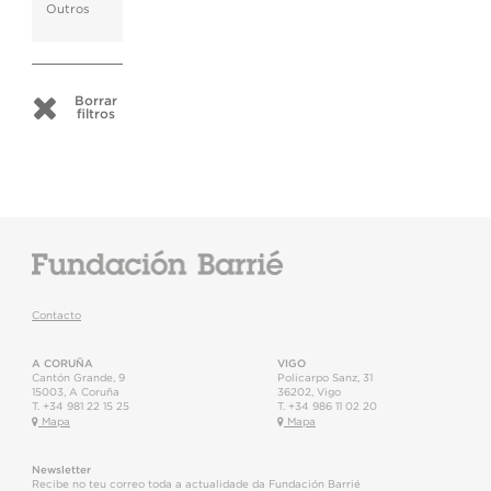
Outros
Borrar
filtros
Contacto
A CORUÑA
VIGO
Cantón Grande, 9
Policarpo Sanz, 31
15003
,
A Coruña
36202
,
Vigo
T.
+34 981 22 15 25
T.
+34 986 11 02 20
Mapa
Mapa
Newsletter
Recibe no teu correo toda a actualidade da Fundación Barrié