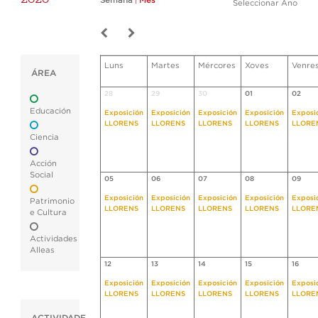
Semana
|
Mes
Seleccionar Ano
Luns
Martes
Mércores
Xoves
Venre
ÁREA
28
29
30
01
02
Educación
Exposición
Exposición
Exposición
Exposición
Exposi
LLORENS
LLORENS
LLORENS
LLORENS
LLORE
Ciencia
Acción
Social
05
06
07
08
09
Exposición
Exposición
Exposición
Exposición
Exposi
Patrimonio
LLORENS
LLORENS
LLORENS
LLORENS
LLORE
e Cultura
Actividades
Alleas
12
13
14
15
16
Exposición
Exposición
Exposición
Exposición
Exposi
LLORENS
LLORENS
LLORENS
LLORENS
LLORE