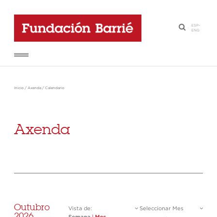
ESP
-
·
ENG
Inicio
/
Axenda
/
Calendario
Axenda
Outubro
Vista de:
Seleccionar Mes
2026