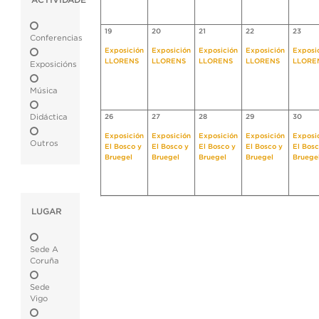
ACTIVIDADE
19
20
21
22
23
Conferencias
Exposición
Exposición
Exposición
Exposición
Exposi
LLORENS
LLORENS
LLORENS
LLORENS
LLORE
Exposicións
Música
Didáctica
26
27
28
29
30
Exposición
Exposición
Exposición
Exposición
Exposi
Outros
El Bosco y
El Bosco y
El Bosco y
El Bosco y
El Bosc
Bruegel
Bruegel
Bruegel
Bruegel
Bruege
LUGAR
Sede A
Coruña
Sede
Vigo