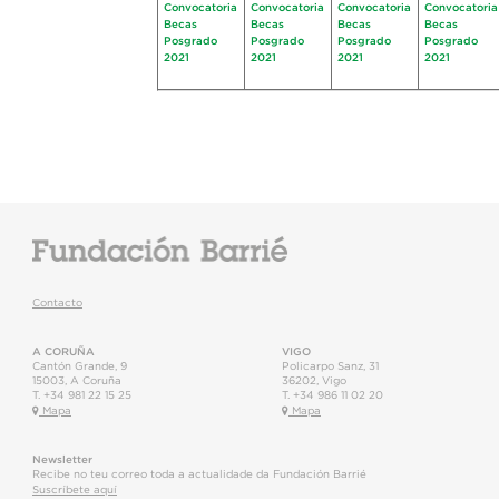
Convocatoria
Convocatoria
Convocatoria
Convocatoria
Becas
Becas
Becas
Becas
Posgrado
Posgrado
Posgrado
Posgrado
2021
2021
2021
2021
Contacto
A CORUÑA
VIGO
Cantón Grande, 9
Policarpo Sanz, 31
15003
,
A Coruña
36202
,
Vigo
T.
+34 981 22 15 25
T.
+34 986 11 02 20
Mapa
Mapa
Newsletter
Recibe no teu correo toda a actualidade da Fundación Barrié
Suscríbete aquí