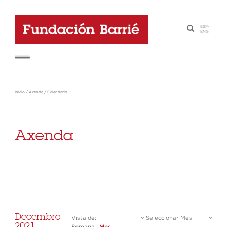
ESP
-
·
ENG
Inicio
/
Axenda
/
Calendario
Axenda
Decembro
Vista de:
Seleccionar Mes
2021