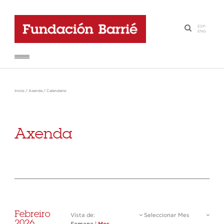
ESP
-
·
ENG
Inicio
/
Axenda
/
Calendario
Axenda
Febreiro
Vista de:
Seleccionar Mes
2026