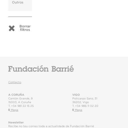
Outros
Borrar
filtros
Contacto
A CORUÑA
VIGO
Cantón Grande, 9
Policarpo Sanz, 31
15003
,
A Coruña
36202
,
Vigo
T.
+34 981 22 15 25
T.
+34 986 11 02 20
Mapa
Mapa
Newsletter
Recibe no teu correo toda a actualidade da Fundación Barrié