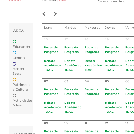
Semana
|
Mes
Seleccionar Ano
Luns
Martes
Mércores
Xoves
Venr
ÁREA
26
27
28
29
30
Educación
Becas de
Becas de
Becas de
Becas de
Becas
Posgrado
Posgrado
Posgrado
Posgrado
Posg
Ciencia
Debate
Debate
Debate
Debate
Deba
Académico
Académico
Académico
Académico
Acad
Acción
TDAG
TDAG
TDAG
TDAG
TDA
Social
02
03
04
05
06
Patrimonio
e Cultura
Becas de
Becas de
Becas de
Becas de
Becas
Posgrado
Posgrado
Posgrado
Posgrado
Posg
Actividades
Debate
Debate
Debate
Deba
Alleas
Académico
Académico
Académico
Acad
TDAG
TDAG
TDAG
TDA
09
10
11
12
13
Becas de
Becas de
Becas de
Becas de
Becas