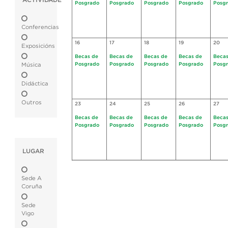
ACTIVIDADE
Posgrado
Posgrado
Posgrado
Posgrado
Posg
Conferencias
16
17
18
19
20
Exposicións
Becas de
Becas de
Becas de
Becas de
Becas
Posgrado
Posgrado
Posgrado
Posgrado
Posg
Música
Didáctica
Outros
23
24
25
26
27
Becas de
Becas de
Becas de
Becas de
Becas
Posgrado
Posgrado
Posgrado
Posgrado
Posg
LUGAR
Sede A
Coruña
Sede
Vigo