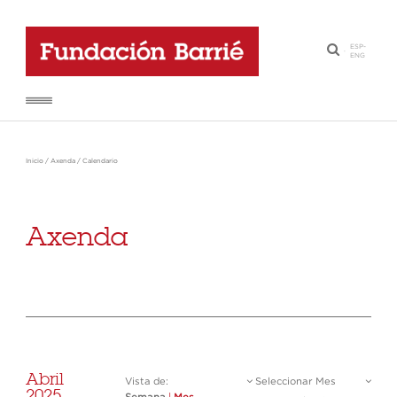
ESP
-
·
ENG
Inicio
/
Axenda
/
Calendario
Axenda
Abril
Vista de:
Seleccionar Mes
2025