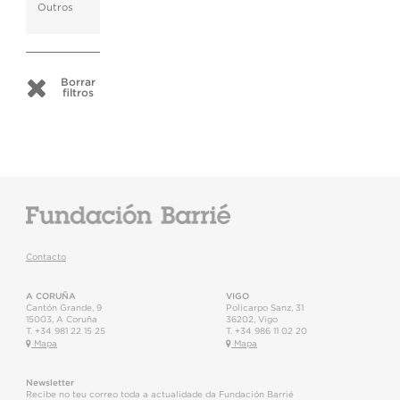
Outros
Borrar
filtros
Contacto
A CORUÑA
VIGO
Cantón Grande, 9
Policarpo Sanz, 31
15003
,
A Coruña
36202
,
Vigo
T.
+34 981 22 15 25
T.
+34 986 11 02 20
Mapa
Mapa
Newsletter
Recibe no teu correo toda a actualidade da Fundación Barrié