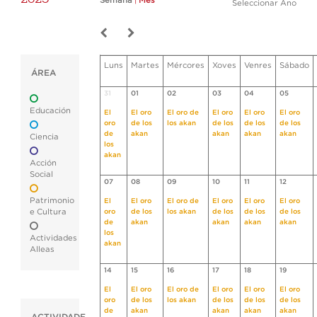
Semana
|
Mes
Seleccionar Ano
Luns
Martes
Mércores
Xoves
Venres
Sábado
ÁREA
31
01
02
03
04
05
Educación
El
El oro
El oro de
El oro
El oro
El oro
oro
de los
los akan
de los
de los
de los
de
akan
akan
akan
akan
Ciencia
los
akan
Acción
Social
07
08
09
10
11
12
Patrimonio
El
El oro
El oro de
El oro
El oro
El oro
e Cultura
oro
de los
los akan
de los
de los
de los
de
akan
akan
akan
akan
los
Actividades
akan
Alleas
14
15
16
17
18
19
El
El oro
El oro de
El oro
El oro
El oro
oro
de los
los akan
de los
de los
de los
de
akan
akan
akan
akan