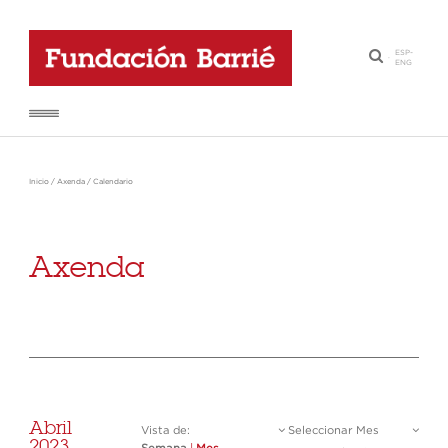
ESP
-
·
ENG
Inicio
/
Axenda
/
Calendario
Axenda
Abril
Vista de:
Seleccionar Mes
2023