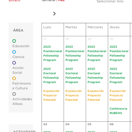
Semana
|
Mes
Seleccionar Ano
Luns
Martes
Mércores
Xoves
ÁREA
27
28
29
30
Educación
2023
2023
2023
2023
Postdoctoral
Postdoctoral
Postdoctoral
Postdoctoral
Fellowship
Fellowship
Fellowship
Fellowship
Ciencia
Program
Program
Program
Program
Acción
2023
2023
2023
2023
Social
Doctoral
Doctoral
Doctoral
Doctoral
Fellowship
Fellowship
Fellowship
Fellowship
Program
Program
Program
Program
Patrimonio
e Cultura
Exposición
Exposición
Exposición
Exposición
Proyecto
Proyecto
Proyecto
Proyecto
Actividades
Polaroid
Polaroid
Polaroid
Polaroid
Alleas
Conferencia
RUBENS
03
04
05
06