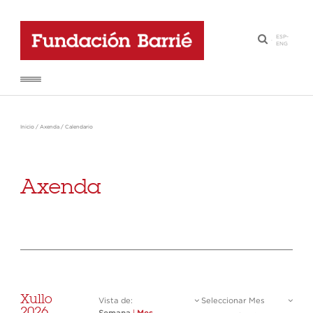
ESP
-
·
ENG
Inicio
/
Axenda
/
Calendario
Axenda
Xullo
Vista de:
Seleccionar Mes
2026