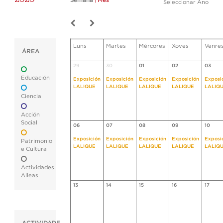
Semana
|
Mes
Seleccionar Ano
Luns
Martes
Mércores
Xoves
Venre
ÁREA
29
30
01
02
03
Educación
Exposición
Exposición
Exposición
Exposición
Exposi
LALIQUE
LALIQUE
LALIQUE
LALIQUE
LALIQ
Ciencia
Acción
Social
06
07
08
09
10
Exposición
Exposición
Exposición
Exposición
Exposi
Patrimonio
LALIQUE
LALIQUE
LALIQUE
LALIQUE
LALIQ
e Cultura
Actividades
Alleas
13
14
15
16
17