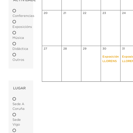
ACTIVIDADE
20
21
22
23
24
Conferencias
Exposicións
Música
Didáctica
27
28
29
30
31
Exposición
Exposi
Outros
LLORENS
LLORE
LUGAR
Sede A
Coruña
Sede
Vigo