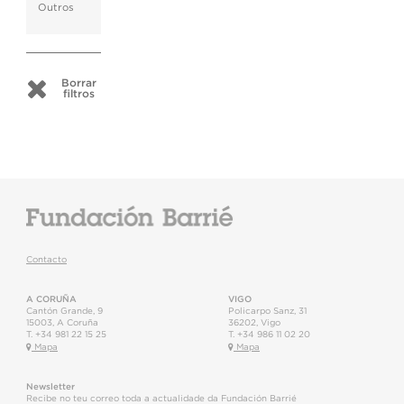
Outros
Borrar
filtros
Contacto
A CORUÑA
VIGO
Cantón Grande, 9
Policarpo Sanz, 31
15003
,
A Coruña
36202
,
Vigo
T.
+34 981 22 15 25
T.
+34 986 11 02 20
Mapa
Mapa
Newsletter
Recibe no teu correo toda a actualidade da Fundación Barrié