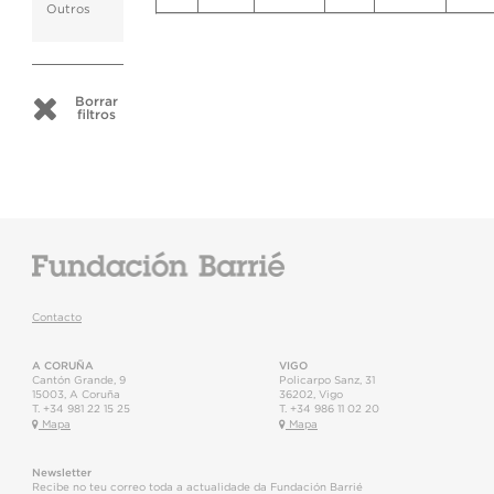
Outros
Borrar
filtros
Contacto
A CORUÑA
VIGO
Cantón Grande, 9
Policarpo Sanz, 31
15003
,
A Coruña
36202
,
Vigo
T.
+34 981 22 15 25
T.
+34 986 11 02 20
Mapa
Mapa
Newsletter
Recibe no teu correo toda a actualidade da Fundación Barrié