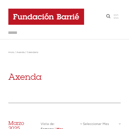
ESP
-
·
ENG
Inicio
/
Axenda
/
Calendario
Axenda
Marzo
Vista de:
Seleccionar Mes
2025