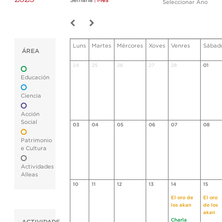
Semana
|
Mes
Seleccionar Ano
Luns
Martes
Mércores
Xoves
Venres
Sábad
ÁREA
24
25
26
27
28
01
Educación
Ciencia
Acción
Social
03
04
05
06
07
08
Patrimonio
e Cultura
Actividades
Alleas
10
11
12
13
14
15
El oro de
El oro
los akan
de los
akan
Charla