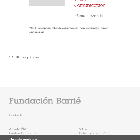
Comunicación
>Seguir leyendo
TEMA:
inscripción
,
taller de comunicación
,
comunicar mejor
,
tercer
sector social
1
Última página
Contacto
A CORUÑA
VIGO
Cantón Grande, 9
Policarpo Sanz, 31
15003
,
A Coruña
36202
,
Vigo
Uso de cookies