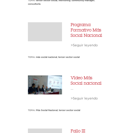
TEMA:
tercer sector social
,
mentoring. community manager
,
consultoría
Programa
Formativo Más
Social Nacional
>Seguir leyendo
TEMA:
más social nacional
,
tercer sector social
Vídeo Más
Social nacional
...
>Seguir leyendo
TEMA:
Más Social Nacional
,
tercer sector social
Fallo III