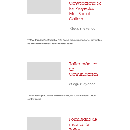
Convocatoria de
los Proyectos
Más Social
Galicia
>Seguir leyendo
TEMA:
Fundación Roviralta
,
Más Social
,
fallo convocatoria
,
proyectos
de profesionalización
,
tercer sector social
Taller práctico
de
Comunicación
>Seguir leyendo
TEMA:
taller práctico de comunicación
,
comunicar mejor
,
tercer
sector social
Formulario de
inscripción
Taller