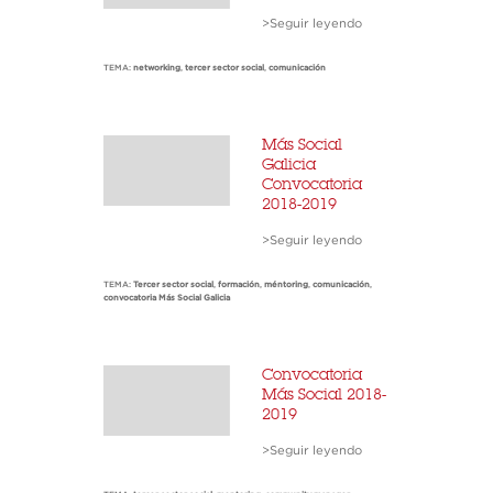
>Seguir leyendo
TEMA:
networking
,
tercer sector social
,
comunicación
Más Social
Galicia
Convocatoria
2018-2019
>Seguir leyendo
TEMA:
Tercer sector social
,
formación
,
méntoring
,
comunicación
,
convocatoria Más Social Galicia
Convocatoria
Más Social 2018-
2019
>Seguir leyendo