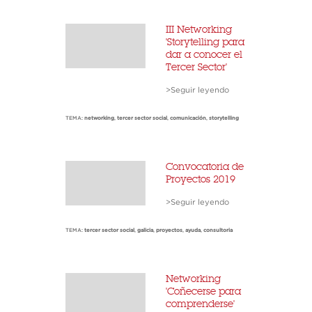
III Networking
'Storytelling para
dar a conocer el
Tercer Sector'
>Seguir leyendo
TEMA:
networking
,
tercer sector social
,
comunicación
,
storytelling
Convocatoria de
Proyectos 2019
>Seguir leyendo
TEMA:
tercer sector social
,
galicia
,
proyectos
,
ayuda
,
consultoria
Networking
'Coñecerse para
comprenderse'