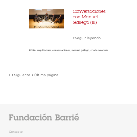
Conversaciones
con Manuel
Gallego (III)
...
>Seguir leyendo
TEMA:
arquitectura
,
conversaciones
,
manuel gallego
,
charla coloquio
1
Siguiente
Última página
Contacto