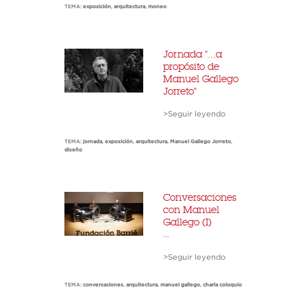
TEMA:
exposición
,
arquitectura
,
moneo
Jornada "...a
propósito de
Manuel Gallego
Jorreto"
>Seguir leyendo
TEMA:
jornada
,
exposición
,
arquitectura
,
Manuel Gallego Jorreto
,
diseño
Conversaciones
con Manuel
Gallego (I)
...
>Seguir leyendo
TEMA:
conversaciones
,
arquitectura
,
manuel gallego
,
charla coloquio