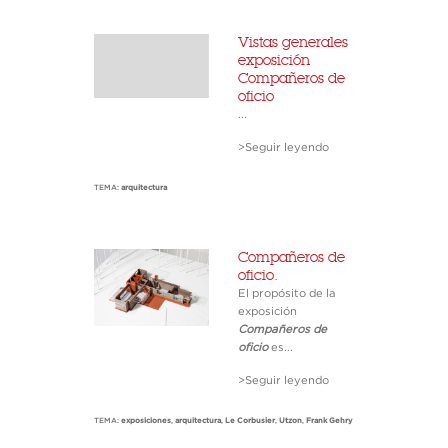
Vistas generales
exposición
Compañeros de
oficio
...
>Seguir leyendo
TEMA:
arquitectura
Compañeros de
oficio.
El propósito de la
exposición
Compañeros de
oficio
es...
>Seguir leyendo
TEMA:
exposiciones
,
arquitectura
,
Le Corbusier
,
Utzon
,
Frank Gehry