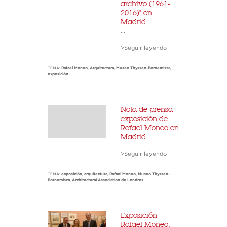
archivo (1961-
2016)" en
Madrid
...
>Seguir leyendo
TEMA:
Rafael Moneo
,
Arquitectura
,
Museo Thyssen-Bornemisza
,
exposición
Nota de prensa
exposición de
Rafael Moneo en
Madrid
>Seguir leyendo
TEMA:
exposición
,
arquitectura
,
Rafael Moneo
,
Museo Thyssen-
Bornemisza
,
Architectural Association de Londres
Exposición
Rafael Moneo.