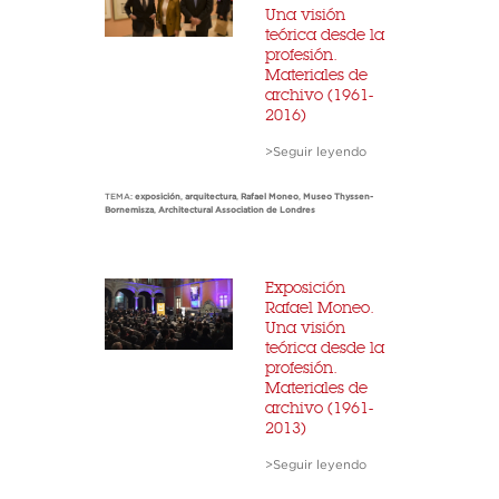
Una visión
teórica desde la
profesión.
Materiales de
archivo (1961-
2016)
>Seguir leyendo
TEMA:
exposición
,
arquitectura
,
Rafael Moneo
,
Museo Thyssen-
Bornemisza
,
Architectural Association de Londres
Exposición
Rafael Moneo.
Una visión
teórica desde la
profesión.
Materiales de
archivo (1961-
2013)
>Seguir leyendo