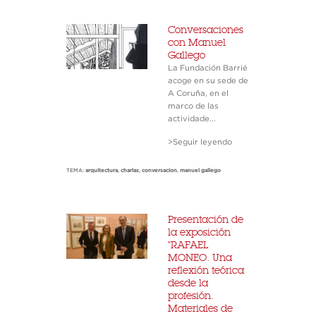
Conversaciones
con Manuel
Gallego
La Fundación Barrié
acoge en su sede de
A Coruña, en el
marco de las
actividade...
>Seguir leyendo
TEMA:
arquitectura
,
charlas
,
conversacion
,
manuel gallego
Presentación de
la exposición
"RAFAEL
MONEO. Una
reflexión teórica
desde la
profesión.
Materiales de