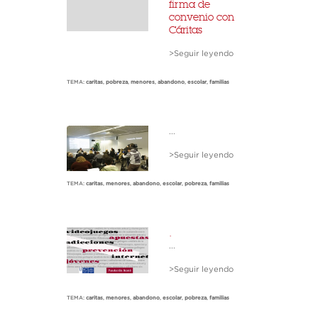
firma de
convenio con
Cáritas
>Seguir leyendo
TEMA:
caritas
,
pobreza
,
menores
,
abandono
,
escolar
,
familias
...
>Seguir leyendo
TEMA:
caritas
,
menores
,
abandono
,
escolar
,
pobreza
,
familias
.
...
>Seguir leyendo
TEMA:
caritas
,
menores
,
abandono
,
escolar
,
pobreza
,
familias