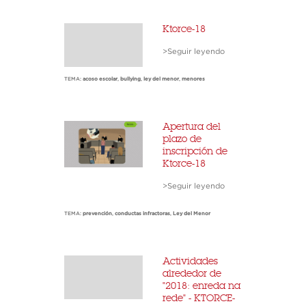
Ktorce-18
>Seguir leyendo
TEMA:
acoso escolar
,
bullying
,
ley del menor
,
menores
Apertura del
plazo de
inscripción de
Ktorce-18
>Seguir leyendo
TEMA:
prevención
,
conductas infractoras
,
Ley del Menor
Actividades
alrededor de
"2018: enreda na
rede" - KTORCE-