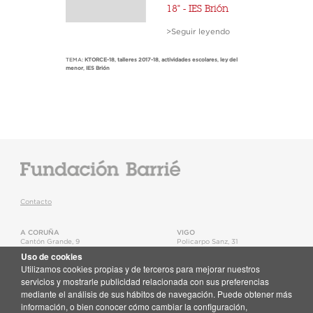
18" - IES Brión
>Seguir leyendo
TEMA:
KTORCE-18
,
talleres 2017-18
,
actividades escolares
,
ley del
menor
,
IES Brión
Contacto
A CORUÑA
VIGO
Cantón Grande, 9
Policarpo Sanz, 31
15003
,
A Coruña
36202
,
Vigo
Uso de cookies
T.
+34 981 22 15 25
T.
+34 986 11 02 20
Utilizamos cookies propias y de terceros para mejorar nuestros
Mapa
Mapa
servicios y mostrarle publicidad relacionada con sus preferencias
mediante el análisis de sus hábitos de navegación. Puede obtener más
Newsletter
información, o bien conocer cómo cambiar la configuración,
Recibe en tu correo toda la actualidad de la Fundación Barrié