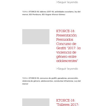
>Seguir leyendo
TEMA:
KTORCE-18
,
talleres 2017-18
,
actividades escolares
,
ley del
menor
,
IES Perdouro
,
IES Xograr Afonso Gómez
KTORCE-18:
Presentación
Premiados
Concurso de
Grafiti "2017: la
violencia de
género entre
adolescentes"
>Seguir leyendo
TEMA:
KTORCE-18
,
concurso de grafiti
,
ganadoras
,
prevención
,
violencia de género
,
adolescentes
,
conductas infractoras
,
Ley del
menor
KTORCE-18:
"Talleres 2017-