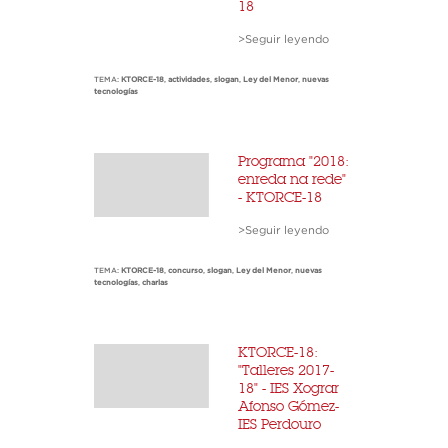
18
>Seguir leyendo
TEMA:
KTORCE-18
,
actividades
,
slogan
,
Ley del Menor
,
nuevas
tecnologías
Programa "2018:
enreda na rede"
- KTORCE-18
>Seguir leyendo
TEMA:
KTORCE-18
,
concurso
,
slogan
,
Ley del Menor
,
nuevas
tecnologías
,
charlas
KTORCE-18:
"Talleres 2017-
18" - IES Xograr
Afonso Gómez-
IES Perdouro