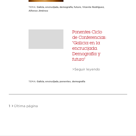
TEMA:
Galicia
,
encrucijada
,
demografía
,
futuro
,
Vicente Rodríguez
,
Alfonso Jiménez
Ponentes Ciclo
de Conferencias:
"Galicia en la
encrucijada.
Demografía y
futuro"
>Seguir leyendo
TEMA:
Galicia
,
encrucijada
,
ponentes
,
demografía
1
Última página