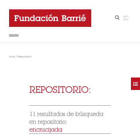
GAL
-
·
ENG
Inicio
/
Repositorio
REPOSITORIO:
11 resultados de búsqueda
en repositorio:
encrucijada