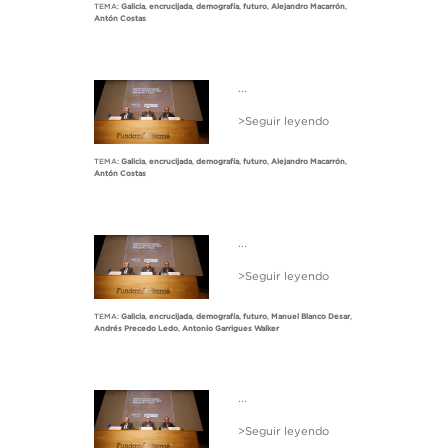
TEMA:
Galicia
,
encrucijada
,
demografía
,
futuro
,
Alejandro Macarrón
,
Antón Costas
...
>Seguir leyendo
TEMA:
Galicia
,
encrucijada
,
demografía
,
futuro
,
Alejandro Macarrón
,
Antón Costas
...
>Seguir leyendo
TEMA:
Galicia
,
encrucijada
,
demografía
,
futuro
,
Manuel Blanco Desar
,
Andrés Precedo Ledo
,
Antonio Garrigues Walker
...
>Seguir leyendo