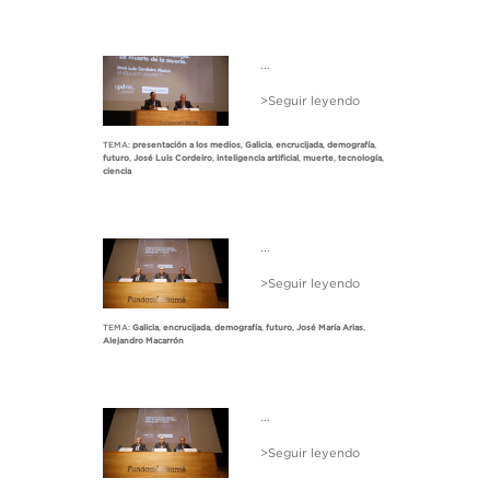
...
>Seguir leyendo
TEMA:
presentación a los medios
,
Galicia
,
encrucijada
,
demografía
,
futuro
,
José Luis Cordeiro
,
inteligencia artificial
,
muerte
,
tecnología
,
ciencia
...
>Seguir leyendo
TEMA:
Galicia
,
encrucijada
,
demografía
,
futuro
,
José María Arias
,
Alejandro Macarrón
...
>Seguir leyendo