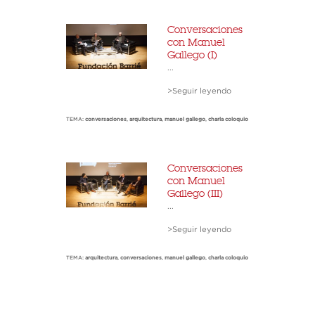
Conversaciones
con Manuel
Gallego (I)
...
>Seguir leyendo
TEMA:
conversaciones
,
arquitectura
,
manuel gallego
,
charla coloquio
Conversaciones
con Manuel
Gallego (III)
...
>Seguir leyendo
TEMA:
arquitectura
,
conversaciones
,
manuel gallego
,
charla coloquio