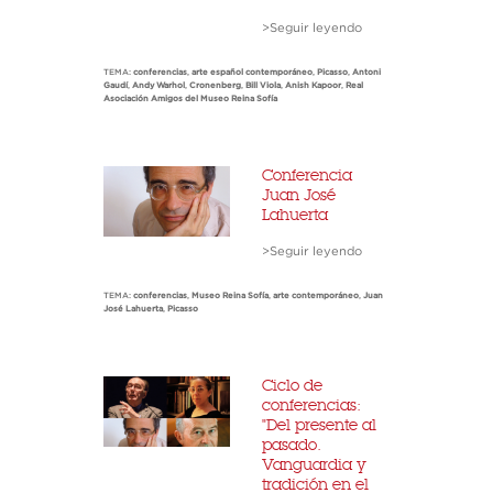
>Seguir leyendo
TEMA:
conferencias
,
arte español contemporáneo
,
Picasso
,
Antoni
Gaudí
,
Andy Warhol
,
Cronenberg
,
Bill Viola
,
Anish Kapoor
,
Real
Asociación Amigos del Museo Reina Sofía
Conferencia
Juan José
Lahuerta
>Seguir leyendo
TEMA:
conferencias
,
Museo Reina Sofía
,
arte contemporáneo
,
Juan
José Lahuerta
,
Picasso
Ciclo de
conferencias:
"Del presente al
pasado.
Vanguardia y
tradición en el