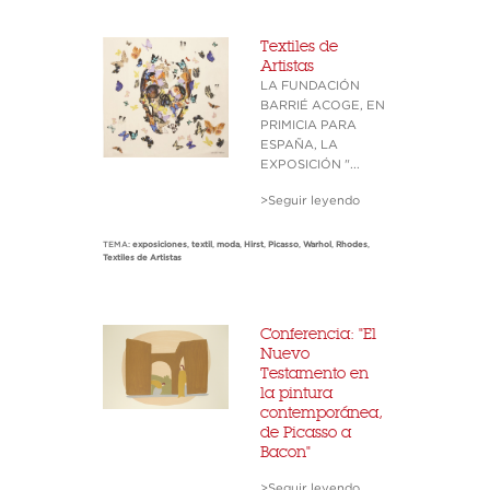
Textiles de
Artistas
LA FUNDACIÓN
BARRIÉ ACOGE, EN
PRIMICIA PARA
ESPAÑA, LA
EXPOSICIÓN "...
>Seguir leyendo
TEMA:
exposiciones
,
textil
,
moda
,
Hirst
,
Picasso
,
Warhol
,
Rhodes
,
Textiles de Artistas
Conferencia: "El
Nuevo
Testamento en
la pintura
contemporánea,
de Picasso a
Bacon"
>Seguir leyendo