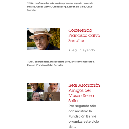
TEMA:
conferencias
,
arte contemporáneo
,
sagrado
,
violencia
,
Picasso
,
Gaudí
,
Warhol
,
Cronenberg
,
Kapoor
,
Bill Viola
,
Calvo
Serraller
Conferencia
Francisco Calvo
Serraller
>Seguir leyendo
TEMA:
conferencias
,
Museo Reina Sofía
,
arte contemporáneo
,
Picasso
,
Francisco Calvo Serraller
Real Asociación
Amigos del
Museo Reina
Sofía
Por segundo año
consecutivo la
Fundación Barrié
organiza este ciclo
de ...