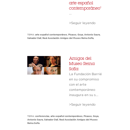
arte español
contemporáneo"
...
>Seguir leyendo
TEMA:
arte español contemporáneo
,
Picasso
,
Goya
,
Antonio Saura
,
Salvador Dalí
,
Real Asociación Amigos del Museo Reina Sofía
,
Amigos del
Museo Reina
Sofía
La Fundación Barrié
en su compromiso
con el arte
contemporáneo
inaugura en su s...
>Seguir leyendo
TEMA:
conferencias
,
arte español contemporáneo
,
Picasso
,
Goya
,
Antonio Saura
,
Salvador Dalí
,
Real Asociación Amigos del Museo
Reina Sofía