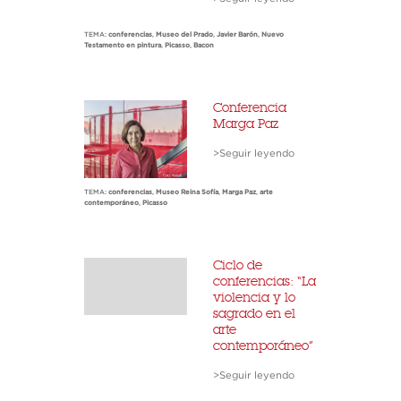
TEMA:
conferencias
,
Museo del Prado
,
Javier Barón
,
Nuevo
Testamento en pintura
,
Picasso
,
Bacon
Conferencia
Marga Paz
>Seguir leyendo
TEMA:
conferencias
,
Museo Reina Sofía
,
Marga Paz
,
arte
contemporáneo
,
Picasso
Ciclo de
conferencias: “La
violencia y lo
sagrado en el
arte
contemporáneo”
>Seguir leyendo