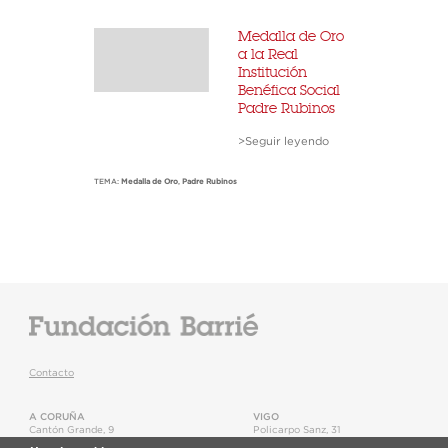
Medalla de Oro
a la Real
Institución
Benéfica Social
Padre Rubinos
>Seguir leyendo
TEMA:
Medalla de Oro
,
Padre Rubinos
Contacto
A CORUÑA
VIGO
Cantón Grande, 9
Policarpo Sanz, 31
15003
,
A Coruña
36202
,
Vigo