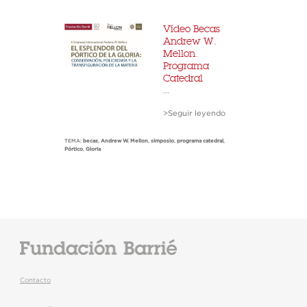
Vídeo Becas
Andrew W.
Mellon.
Programa
Catedral
...
>Seguir leyendo
TEMA:
becas
,
Andrew W. Mellon
,
simposio
,
programa catedral
,
Pórtico
,
Gloria
Contacto