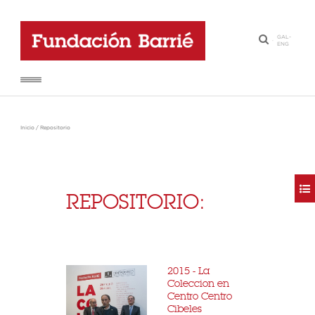
GAL
-
·
ENG
Inicio
/
Repositorio
REPOSITORIO:
2015 - La
Coleccion en
Centro Centro
Cibeles