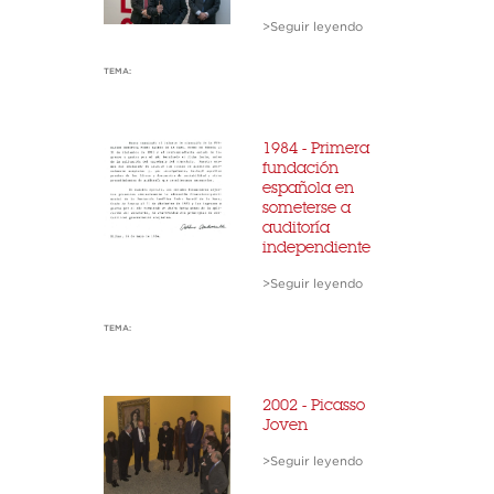
>Seguir leyendo
TEMA:
1984 - Primera
fundación
española en
someterse a
auditoría
independiente
>Seguir leyendo
TEMA:
2002 - Picasso
Joven
>Seguir leyendo