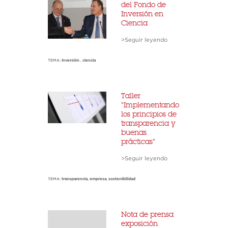
del Fondo de
Inversión en
Ciencia
>Seguir leyendo
TEMA:
Inversión
,
ciencia
Taller
“Implementando
los principios de
transparencia y
buenas
prácticas”
>Seguir leyendo
TEMA:
transparencia
,
empresa
,
sostenibilidad
Nota de prensa
exposición