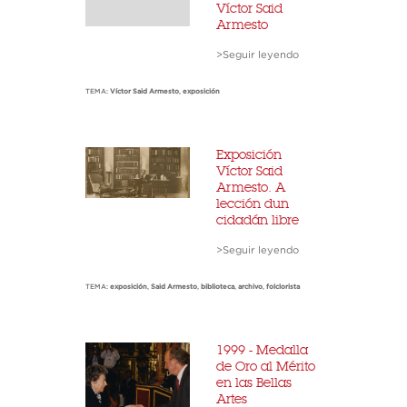
Víctor Said
Armesto
>Seguir leyendo
TEMA:
Víctor Said Armesto
,
exposición
Exposición
Víctor Said
Armesto. A
lección dun
cidadán libre
>Seguir leyendo
TEMA:
exposición
,
Said Armesto
,
biblioteca
,
archivo
,
folclorista
1999 - Medalla
de Oro al Mérito
en las Bellas
Artes