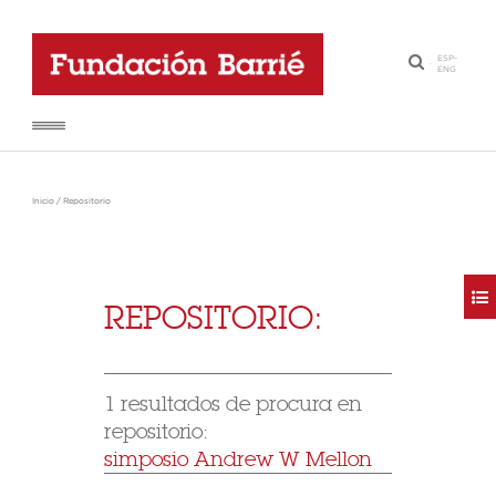
ESP
-
·
ENG
Inicio
/
Repositorio
REPOSITORIO:
1 resultados de procura en
repositorio:
simposio Andrew W Mellon