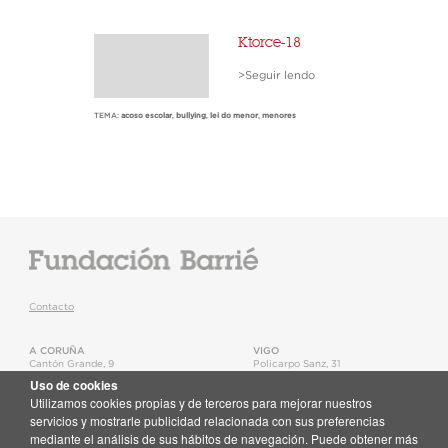
Ktorce-18
>Seguir lendo
TEMA:
acoso escolar
,
bullying
,
lei do menor
,
menores
Contacto
A CORUÑA
VIGO
Cantón Grande, 9
Policarpo Sanz, 31
15003
,
A Coruña
36202
,
Vigo
Uso de cookies
T.
+34 981 22 15 25
T.
+34 986 11 02 20
Utilizamos cookies propias y de terceros para mejorar nuestros
Mapa
Mapa
servicios y mostrarle publicidad relacionada con sus preferencias
mediante el análisis de sus hábitos de navegación. Puede obtener más
Newsletter