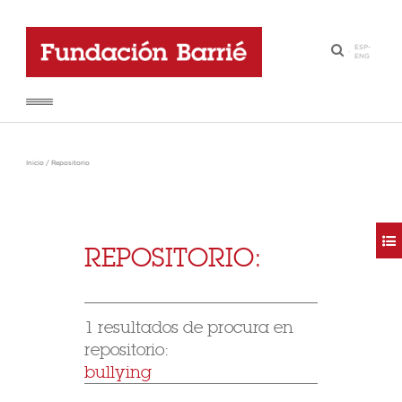
ESP
-
·
ENG
Inicio
/
Repositorio
REPOSITORIO:
1 resultados de procura en
repositorio:
bullying