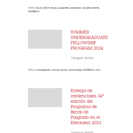
TEMA:
becas 2024
,
becas
,
posgrado
,
postgrado
,
becarios Barrié
,
ASOBECA
SUMMER
UNDERGRADUATE
FELLOWSHIP
PROGRAM 2024
>Seguir lendo
TEMA:
investigación
,
ciencia
,
becas
,
universidad
,
ASOBECA
,
UCL
,
Entrega de
credenciales 34ª
edición del
Programa de
Becas de
Posgrado en el
Extranjero 2023
>Seguir lendo