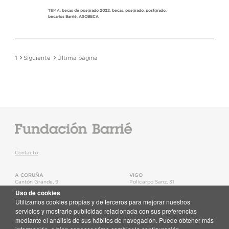
TEMA:
becas de posgrado 2022
,
becas
,
posgrado
,
postgrado
,
becarios Barrié
,
ASOBECA
1
Siguiente
Última página
Contacto
A CORUÑA
VIGO
Cantón Grande, 9
Policarpo Sanz, 31
15003
,
A Coruña
36202
,
Vigo
Uso de cookies
T.
+34 981 22 15 25
T.
+34 986 11 02 20
Utilizamos cookies propias y de terceros para mejorar nuestros
Mapa
Mapa
servicios y mostrarle publicidad relacionada con sus preferencias
mediante el análisis de sus hábitos de navegación. Puede obtener más
Newsletter