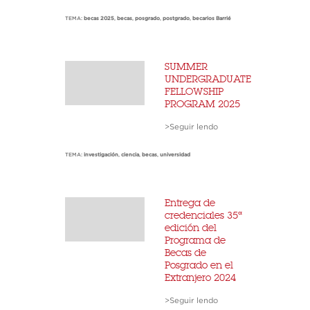
TEMA:
becas 2025
,
becas
,
posgrado
,
postgrado
,
becarios Barrié
SUMMER
UNDERGRADUATE
FELLOWSHIP
PROGRAM 2025
>Seguir lendo
TEMA:
investigación
,
ciencia
,
becas
,
universidad
Entrega de
credenciales 35ª
edición del
Programa de
Becas de
Posgrado en el
Extranjero 2024
>Seguir lendo