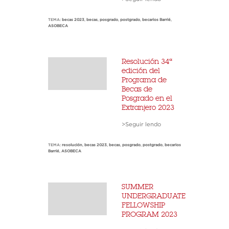
TEMA:
becas 2023
,
becas
,
posgrado
,
postgrado
,
becarios Barrié
,
ASOBECA
Resolución 34ª
edición del
Programa de
Becas de
Posgrado en el
Extranjero 2023
>Seguir lendo
TEMA:
resolución
,
becas 2023
,
becas
,
posgrado
,
postgrado
,
becarios
Barrié
,
ASOBECA
SUMMER
UNDERGRADUATE
FELLOWSHIP
PROGRAM 2023