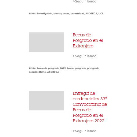
>Seguir lendo
TEMA:
investigación
,
ciencia
,
becas
,
universidad
,
ASOBECA
,
UCL
,
Becas de
Posgrado en el
Extranjero
>Seguir lendo
TEMA:
becas de posgrado 2023
,
becas
,
posgrado
,
postgrado
,
becarios Barrié
,
ASOBECA
Entrega de
credenciales 33ª
Convocatoria de
Becas de
Posgrado en el
Extranjero 2022
>Seguir lendo