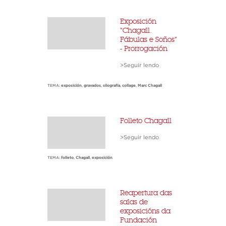
Exposición
“Chagall.
Fábulas e Soños”
- Prorrogación
>Seguir lendo
TEMA:
exposición
,
gravados
,
silografía
,
collage
,
Marc Chagall
Folleto Chagall
>Seguir lendo
TEMA:
folleto
,
Chagall
,
exposición
Reapertura das
salas de
exposicións da
Fundación