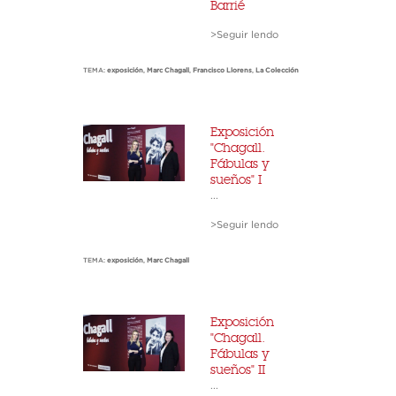
Barrié
>Seguir lendo
TEMA:
exposición
,
Marc Chagall
,
Francisco Llorens
,
La Colección
Exposición
"Chagall.
Fábulas y
sueños" I
...
>Seguir lendo
TEMA:
exposición
,
Marc Chagall
Exposición
"Chagall.
Fábulas y
sueños" II
...