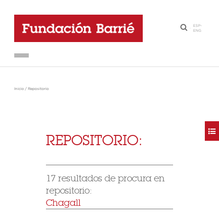
ESP
-
·
ENG
Inicio
/
Repositorio
REPOSITORIO:
17 resultados de procura en
repositorio:
Chagall