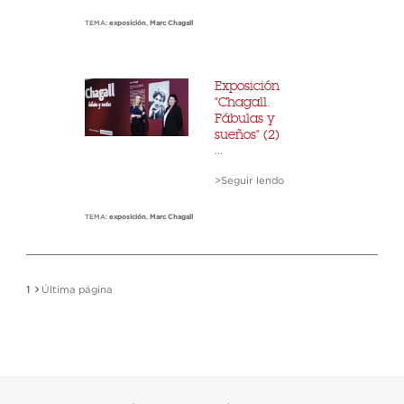
TEMA:
exposición
,
Marc Chagall
Exposición
"Chagall.
Fábulas y
sueños" (2)
...
>Seguir lendo
TEMA:
exposición
,
Marc Chagall
1
Última página