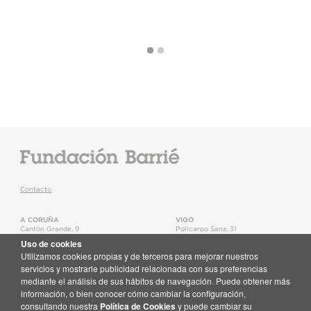
Contacto
A CORUÑA
VIGO
Cantón Grande, 9
Policarpo Sanz, 31
15003
,
A Coruña
36202
,
Vigo
Uso de cookies
T.
+34 981 22 15 25
T.
+34 986 11 02 20
Utilizamos cookies propias y de terceros para mejorar nuestros
Mapa
Mapa
servicios y mostrarle publicidad relacionada con sus preferencias
mediante el análisis de sus hábitos de navegación. Puede obtener más
Newsletter
información, o bien conocer cómo cambiar la configuración,
Recibe en tu correo toda la actualidad de la Fundación Barrié
consultando nuestra
Política de Cookies
y puede cambiar su
Suscríbete aquí