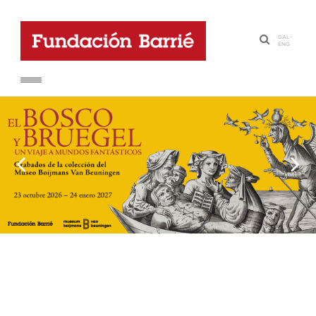
GAL
-
·
ENG