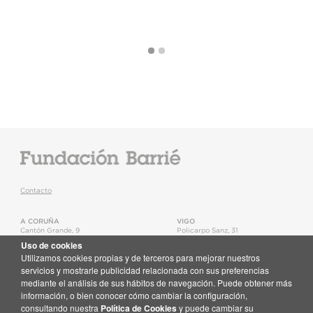
Contacto
A CORUÑA
VIGO
Cantón Grande, 9
Policarpo Sanz, 31
15003
,
A Coruña
36202
,
Vigo
Uso de cookies
T.
+34 981 22 15 25
T.
+34 986 11 02 20
Utilizamos cookies propias y de terceros para mejorar nuestros
Mapa
Mapa
servicios y mostrarle publicidad relacionada con sus preferencias
mediante el análisis de sus hábitos de navegación. Puede obtener más
Newsletter
información, o bien conocer cómo cambiar la configuración,
Recibe en tu correo toda la actualidad de la Fundación Barrié
consultando nuestra
Política de Cookies
y puede cambiar su
Suscríbete aquí