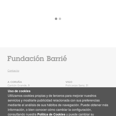
Contacto
A CORUÑA
VIGO
Cantón Grande, 9
Policarpo Sanz, 31
15003
,
A Coruña
36202
,
Vigo
Uso de cookies
T.
+34 981 22 15 25
T.
+34 986 11 02 20
Utilizamos cookies propias y de terceros para mejorar nuestros
Mapa
Mapa
servicios y mostrarle publicidad relacionada con sus preferencias
mediante el análisis de sus hábitos de navegación. Puede obtener más
Newsletter
información, o bien conocer cómo cambiar la configuración,
Recibe en tu correo toda la actualidad de la Fundación Barrié
consultando nuestra
Política de Cookies
y puede cambiar su
Suscríbete aquí