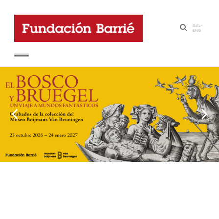
GAL
-
·
ENG