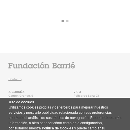
Contacto
A CORUÑA
VIGO
Cantón Grande, 9
Policarpo Sanz, 31
15003
,
A Coruña
36202
,
Vigo
Uso de cookies
T.
+34 981 22 15 25
T.
+34 986 11 02 20
Utilizamos cookies propias y de terceros para mejorar nuestros
Mapa
Mapa
servicios y mostrarle publicidad relacionada con sus preferencias
mediante el análisis de sus hábitos de navegación. Puede obtener más
Newsletter
información, o bien conocer cómo cambiar la configuración,
Recibe en tu correo toda la actualidad de la Fundación Barrié
consultando nuestra
Política de Cookies
y puede cambiar su
Suscríbete aquí