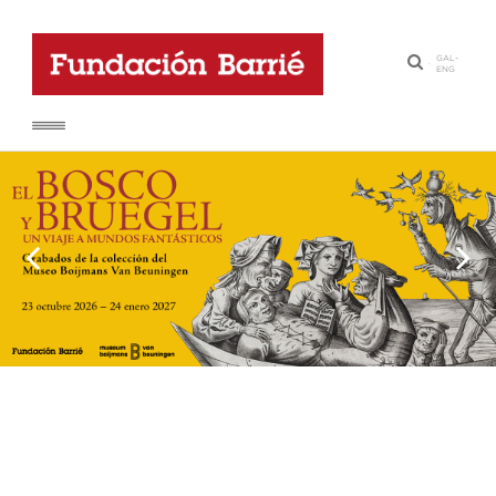
GAL
-
·
ENG